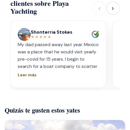
clientes sobre Playa
‹
›
Yachting
Shonterria Stokes
★★★★★
My dad passed away last year. Mexico
Amaz
was a place that he would visit yearly
acco
pre-covid for 15 years. I begin to
wave
search for a boat company to scatter
capt
his ashes in his favorite place one year
had s
Leer más
Leer
later. I contacted Playa Yachting via
booke
Whatsapp. Very accommodating with
bach
options and scheduling. The crew was
awe.
incredible, food was incredible and
Isre
Quizás te gusten estos yates
they were sensitive to the occasion. If
and 
your looking for fun or a way to
unfor
memorialize a love one. Look no further.
host