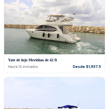
bein
barte
cerv
us t
our 
reco
Yate de lujo Meridian de 42 ft
Desde
$
1,937.5
Hasta
14
invitados