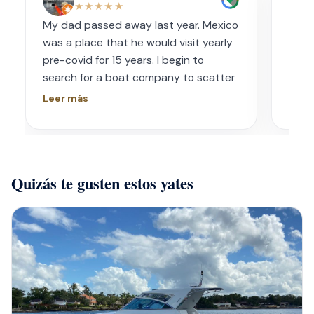
★★★★★
My dad passed away last year. Mexico
Amaz
was a place that he would visit yearly
acco
pre-covid for 15 years. I begin to
wave
search for a boat company to scatter
capt
his ashes in his favorite place one year
had s
Leer más
Leer
later. I contacted Playa Yachting via
booke
Whatsapp. Very accommodating with
bach
options and scheduling. The crew was
awe.
incredible, food was incredible and
Isre
Quizás te gusten estos yates
they were sensitive to the occasion. If
and 
your looking for fun or a way to
unfor
memorialize a love one. Look no further.
host
bein
barte
cerv
us t
our 