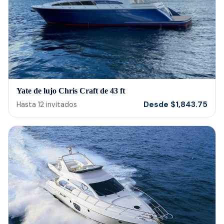
reco
Yate de lujo Chris Craft de 43 ft
Desde
$
1,843.75
Hasta
12
invitados