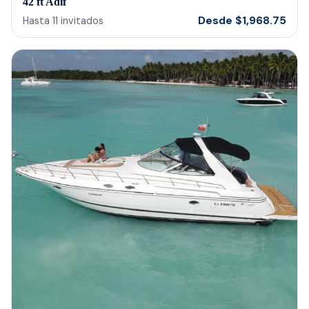
42 ft Adif
Desde
$
1,968.75
Hasta
11
invitados