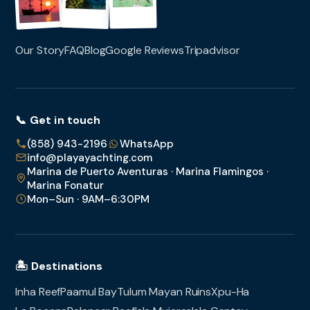
Our Story
FAQ
Blog
Google Reviews
Tripadvisor
📞 Get in touch
(858) 943-2196
WhatsApp
info@playayachting.com
Marina de Puerto Aventuras · Marina Flamingos ·
Marina Fonatur
Mon–Sun · 9AM–6:30PM
🏝️ Destinations
Inha Reef
Paamul Bay
Tulum Mayan Ruins
Xpu-Ha