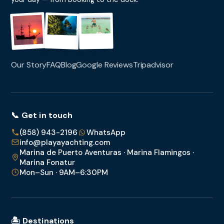
Our Story
FAQ
Blog
Google Reviews
Tripadvisor
📞 Get in touch
(858) 943-2196
WhatsApp
info@playayachting.com
Marina de Puerto Aventuras · Marina Flamingos ·
Marina Fonatur
Mon–Sun · 9AM–6:30PM
🏝️ Destinations