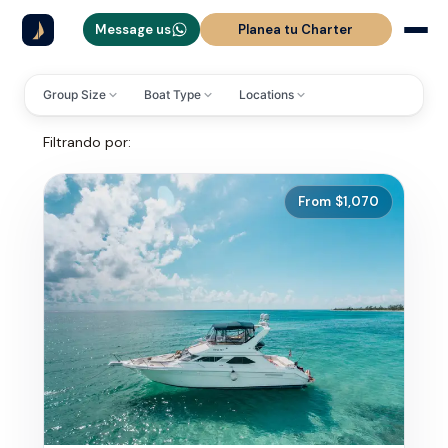
Message us
Planea tu Charter
Group Size
Boat Type
Locations
Yates relajantes y
Filtrando por:
tours increíbles
From $1,070