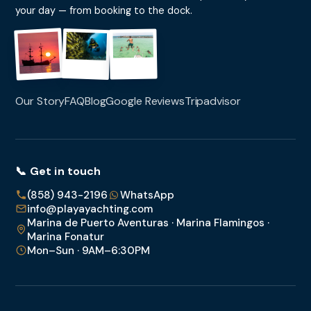
your day — from booking to the dock.
Our Story
FAQ
Blog
Google Reviews
Tripadvisor
📞 Get in touch
(858) 943-2196
WhatsApp
info@playayachting.com
Marina de Puerto Aventuras · Marina Flamingos ·
Marina Fonatur
Mon–Sun · 9AM–6:30PM