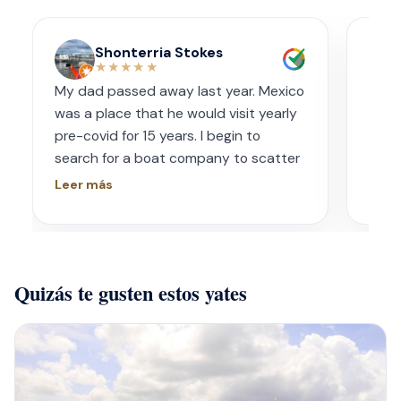
Shonterria Stokes
★★★★★
My dad passed away last year. Mexico
Amaz
was a place that he would visit yearly
acco
pre-covid for 15 years. I begin to
wave
search for a boat company to scatter
capt
his ashes in his favorite place one year
had s
Leer más
Leer
later. I contacted Playa Yachting via
booke
Whatsapp. Very accommodating with
bach
options and scheduling. The crew was
awe.
incredible, food was incredible and
Isre
Quizás te gusten estos yates
they were sensitive to the occasion. If
and 
your looking for fun or a way to
unfor
memorialize a love one. Look no further.
host
bein
barte