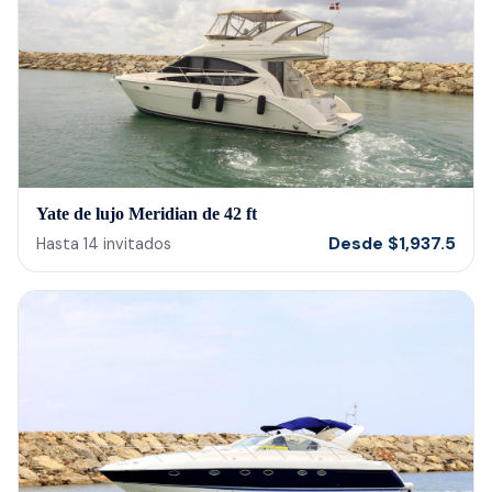
cerv
us t
our 
reco
Yate de lujo Meridian de 42 ft
Desde
$
1,937.5
Hasta
14
invitados