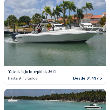
memorialize a love one. Look no further.
host
bein
barte
cerv
us t
our 
reco
Yate de lujo Intrepid de 36 ft
Desde
$
1,437.5
Hasta
9
invitados