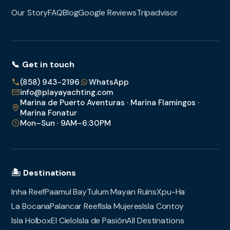
Our Story
FAQ
Blog
Google Reviews
Tripadvisor
📞 Get in touch
(858) 943-2196
WhatsApp
info@playayachting.com
Marina de Puerto Aventuras · Marina Flamingos ·
Marina Fonatur
Mon–Sun · 9AM–6:30PM
🏝️ Destinations
Inha Reef
Paamul Bay
Tulum Mayan Ruins
Xpu-Ha
La Bocana
Palancar Reef
Isla Mujeres
Isla Contoy
Isla Holbox
El Cielo
Isla de Pasión
All Destinations