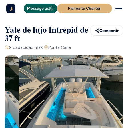
Message us
Planea tu Charter
Yate de lujo Intrepid de
Compartir
37 ft
9
capacidad máx.
Punta Cana