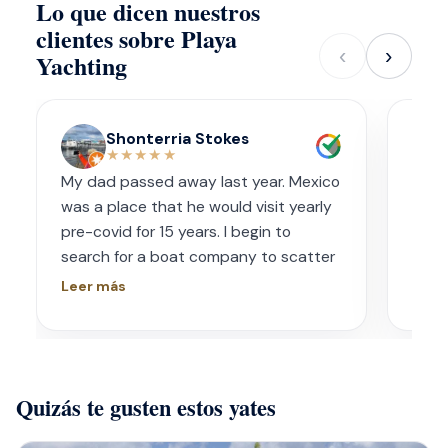
Lo que dicen nuestros
clientes sobre Playa
‹
›
Yachting
Shonterria Stokes
★★★★★
My dad passed away last year. Mexico
Amaz
was a place that he would visit yearly
acco
pre-covid for 15 years. I begin to
wave
search for a boat company to scatter
capt
his ashes in his favorite place one year
had s
Leer más
Leer
later. I contacted Playa Yachting via
booke
Whatsapp. Very accommodating with
bach
options and scheduling. The crew was
awe.
incredible, food was incredible and
Isre
Quizás te gusten estos yates
they were sensitive to the occasion. If
and 
your looking for fun or a way to
unfor