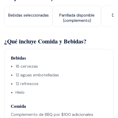
Bebidas seleccionadas
Parrillada disponible
Dis
(complemento)
¿Qué incluye Comida y Bebidas?
Bebidas
16 cervezas
12 aguas embotelladas
12 refrescos
Hielo
Comida
Complemento de BBQ por $100 adicionales