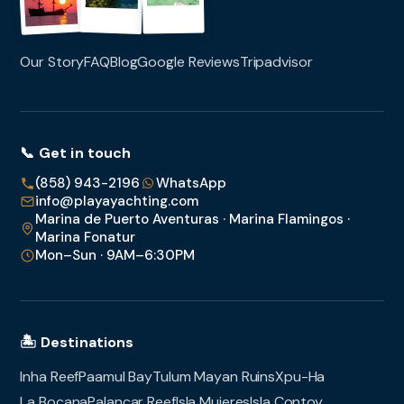
Our Story
FAQ
Blog
Google Reviews
Tripadvisor
📞 Get in touch
(858) 943-2196
WhatsApp
info@playayachting.com
Marina de Puerto Aventuras · Marina Flamingos ·
Marina Fonatur
Mon–Sun · 9AM–6:30PM
🏝️ Destinations
Inha Reef
Paamul Bay
Tulum Mayan Ruins
Xpu-Ha
La Bocana
Palancar Reef
Isla Mujeres
Isla Contoy