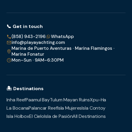
📞 Get in touch
(858) 943-2196
WhatsApp
info@playayachting.com
Marina de Puerto Aventuras · Marina Flamingos ·
Marina Fonatur
Mon–Sun · 9AM–6:30PM
🏝️ Destinations
Inha Reef
Paamul Bay
Tulum Mayan Ruins
Xpu-Ha
La Bocana
Palancar Reef
Isla Mujeres
Isla Contoy
Isla Holbox
El Cielo
Isla de Pasión
All Destinations