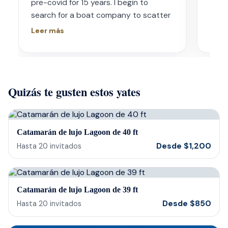
pre-covid for 15 years. I begin to
wave
search for a boat company to scatter
capt
his ashes in his favorite place one year
had s
Leer más
Leer
later. I contacted Playa Yachting via
booke
Whatsapp. Very accommodating with
bach
options and scheduling. The crew was
awe.
incredible, food was incredible and
Isre
Quizás te gusten estos yates
they were sensitive to the occasion. If
and 
your looking for fun or a way to
unfor
memorialize a love one. Look no further.
host
bein
Catamarán de lujo Lagoon de 40 ft
barte
Desde
$
1,200
Hasta
20
invitados
cerv
us t
our 
Catamarán de lujo Lagoon de 39 ft
reco
Desde
$
850
Hasta
20
invitados