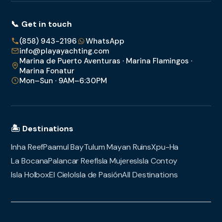
📞 Get in touch
(858) 943-2196
WhatsApp
info@playayachting.com
Marina de Puerto Aventuras · Marina Flamingos ·
Marina Fonatur
Mon–Sun · 9AM–6:30PM
🏝️ Destinations
Inha Reef
Paamul Bay
Tulum Mayan Ruins
Xpu-Ha
La Bocana
Palancar Reef
Isla Mujeres
Isla Contoy
Isla Holbox
El Cielo
Isla de Pasión
All Destinations