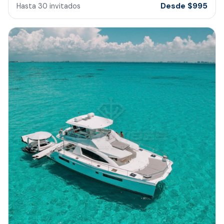
Desde
$
995
Hasta
30
invitados