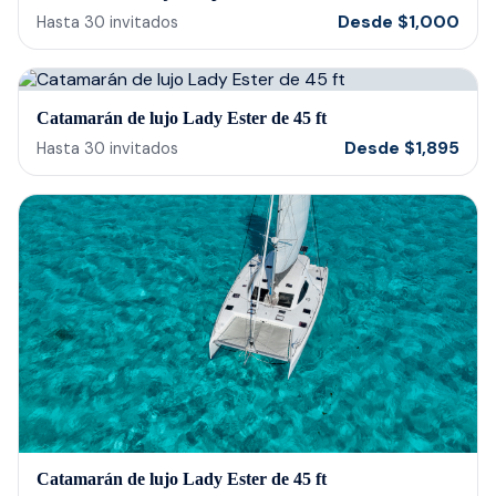
barte
Desde
$
1,000
Hasta
30
invitados
cerv
us t
our 
Catamarán de lujo Lady Ester de 45 ft
reco
Desde
$
1,895
Hasta
30
invitados
Catamarán de lujo Lady Ester de 45 ft