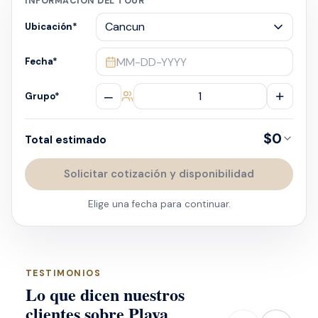
INFORMACIÓN DEL TOUR
Ubicación
*
MM-DD-YYYY
Fecha
*
–
+
Grupo
*
$0
Total estimado
Solicitar cotización y disponibilidad
Elige una fecha para continuar.
TESTIMONIOS
Lo que dicen nuestros
clientes sobre Playa