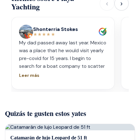
‹
›
Yachting
Shonterria Stokes
★★★★★
My dad passed away last year. Mexico
Amaz
was a place that he would visit yearly
acco
pre-covid for 15 years. I begin to
wave
search for a boat company to scatter
capt
his ashes in his favorite place one year
had s
Leer más
Leer
later. I contacted Playa Yachting via
booke
Whatsapp. Very accommodating with
bach
options and scheduling. The crew was
awe.
incredible, food was incredible and
Isre
Quizás te gusten estos yates
they were sensitive to the occasion. If
and 
your looking for fun or a way to
unfor
memorialize a love one. Look no further.
host
bein
Catamarán de lujo Leopard de 51 ft