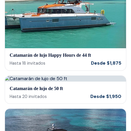
bein
barte
cerv
us t
our 
reco
Catamarán de lujo Happy Hours de 44 ft
Desde
$
1,875
Hasta
18
invitados
Catamarán de lujo de 50 ft
Desde
$
1,950
Hasta
20
invitados