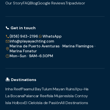
Our Story
FAQ
Blog
Google Reviews
Tripadvisor
📞 Get in touch
(858) 943-2196
WhatsApp
info@playayachting.com
Marina de Puerto Aventuras · Marina Flamingos ·
Marina Fonatur
Mon–Sun · 9AM–6:30PM
🏝️ Destinations
Inha Reef
Paamul Bay
Tulum Mayan Ruins
Xpu-Ha
La Bocana
Palancar Reef
Isla Mujeres
Isla Contoy
Isla Holbox
El Cielo
Isla de Pasión
All Destinations