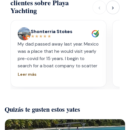
clientes sobre Playa
‹
›
Yachting
Shonterria Stokes
★★★★★
My dad passed away last year. Mexico
Amaz
was a place that he would visit yearly
acco
pre-covid for 15 years. I begin to
wave
search for a boat company to scatter
capt
his ashes in his favorite place one year
had s
Leer más
Leer
later. I contacted Playa Yachting via
booke
Whatsapp. Very accommodating with
bach
options and scheduling. The crew was
awe.
incredible, food was incredible and
Isre
Quizás te gusten estos yates
they were sensitive to the occasion. If
and 
your looking for fun or a way to
unfor
memorialize a love one. Look no further.
host