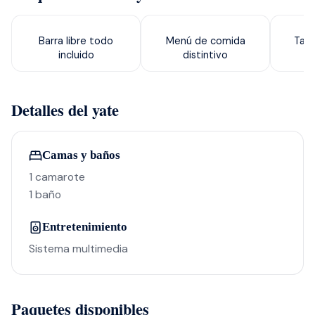
Barra libre todo
Menú de comida
Tabl
incluido
distintivo
Detalles del yate
Camas y baños
1 camarote
1 baño
Entretenimiento
Sistema multimedia
Paquetes disponibles