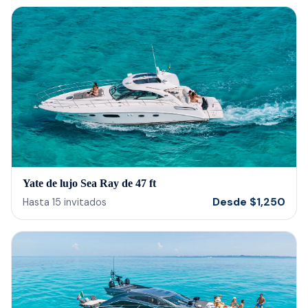
us t
our 
reco
Yate de lujo Sea Ray de 47 ft
Desde
$
1,250
Hasta
15
invitados