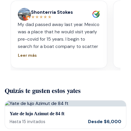
Shonterria Stokes
★★★★★
My dad passed away last year. Mexico
Amaz
was a place that he would visit yearly
acco
pre-covid for 15 years. I begin to
wave
search for a boat company to scatter
capt
his ashes in his favorite place one year
had s
Leer más
Leer
later. I contacted Playa Yachting via
booke
Whatsapp. Very accommodating with
bach
options and scheduling. The crew was
awe.
incredible, food was incredible and
Isre
Quizás te gusten estos yates
they were sensitive to the occasion. If
and 
your looking for fun or a way to
unfor
memorialize a love one. Look no further.
host
bein
Yate de lujo Azimut de 84 ft
barte
Desde
$
6,000
Hasta
15
invitados
cerv