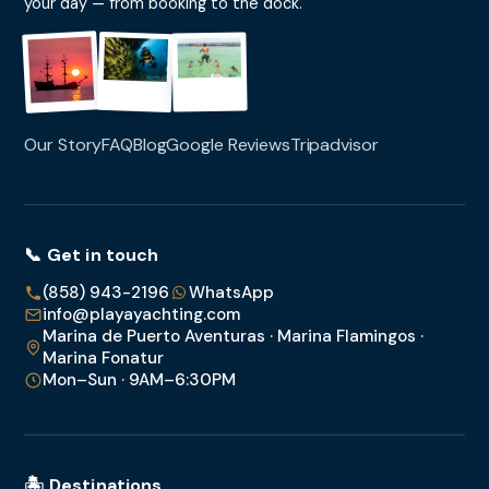
your day — from booking to the dock.
Our Story
FAQ
Blog
Google Reviews
Tripadvisor
📞 Get in touch
(858) 943-2196
WhatsApp
info@playayachting.com
Marina de Puerto Aventuras · Marina Flamingos ·
Marina Fonatur
Mon–Sun · 9AM–6:30PM
🏝️ Destinations