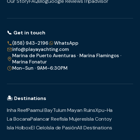
Our Story
FAQ
Blog
Google Reviews
Tripadvisor
📞 Get in touch
(858) 943-2196
WhatsApp
info@playayachting.com
Marina de Puerto Aventuras · Marina Flamingos ·
Marina Fonatur
Mon–Sun · 9AM–6:30PM
🏝️ Destinations
Inha Reef
Paamul Bay
Tulum Mayan Ruins
Xpu-Ha
La Bocana
Palancar Reef
Isla Mujeres
Isla Contoy
Isla Holbox
El Cielo
Isla de Pasión
All Destinations