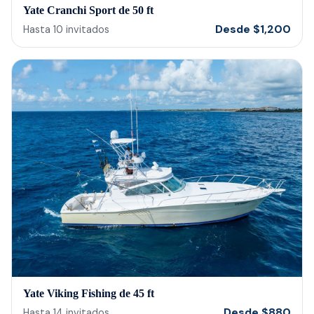
Yate Cranchi Sport de 50 ft
reco
Desde
$
1,200
Hasta
10
invitados
Yate Viking Fishing de 45 ft
Desde
$
880
Hasta
14
invitados