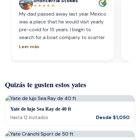
Shonterria Stokes
★★★★★
My dad passed away last year. Mexico
Amaz
was a place that he would visit yearly
acco
pre-covid for 15 years. I begin to
wave
search for a boat company to scatter
capt
his ashes in his favorite place one year
had s
Leer más
Leer
later. I contacted Playa Yachting via
booke
Whatsapp. Very accommodating with
bach
options and scheduling. The crew was
awe.
incredible, food was incredible and
Isre
Quizás te gusten estos yates
they were sensitive to the occasion. If
and 
your looking for fun or a way to
unfor
memorialize a love one. Look no further.
host
bein
Yate de lujo Sea Ray de 40 ft
barte
Desde
$
1,050
Hasta
12
invitados
cerv
us t
our 