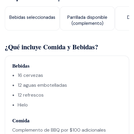
Bebidas seleccionadas
Parrillada disponible
Dis
(complemento)
¿Qué incluye Comida y Bebidas?
Bebidas
16 cervezas
12 aguas embotelladas
12 refrescos
Hielo
Comida
Complemento de BBQ por $100 adicionales