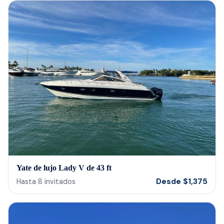
memorialize a love one. Look no further.
host
bein
barte
cerv
us t
our 
reco
Yate de lujo Lady V de 43 ft
Desde
$
1,375
Hasta
8
invitados