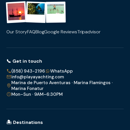
Our Story
FAQ
Blog
Google Reviews
Tripadvisor
📞 Get in touch
(858) 943-2196
WhatsApp
info@playayachting.com
Marina de Puerto Aventuras · Marina Flamingos ·
Marina Fonatur
Mon–Sun · 9AM–6:30PM
🏝️ Destinations