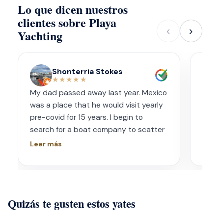
Lo que dicen nuestros
clientes sobre Playa
‹
›
Yachting
Shonterria Stokes
★★★★★
My dad passed away last year. Mexico
Amaz
was a place that he would visit yearly
acco
pre-covid for 15 years. I begin to
wave
search for a boat company to scatter
capt
his ashes in his favorite place one year
had s
Leer más
Leer
later. I contacted Playa Yachting via
booke
Whatsapp. Very accommodating with
bach
options and scheduling. The crew was
awe.
incredible, food was incredible and
Isre
Quizás te gusten estos yates
they were sensitive to the occasion. If
and 
your looking for fun or a way to
unfor