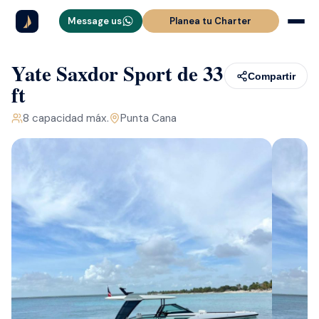
Message us
Planea tu Charter
Yate Saxdor Sport de 33
Compartir
ft
8
capacidad máx.
Punta Cana