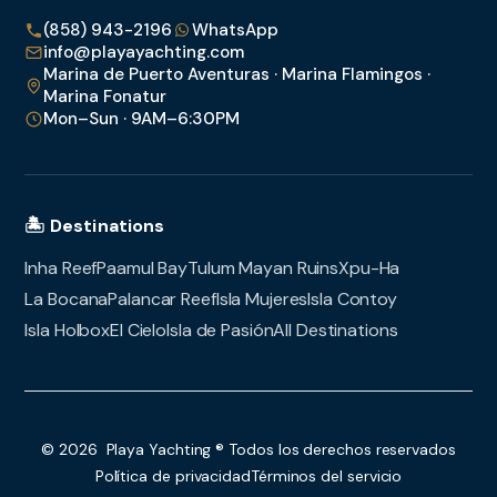
(858) 943-2196
WhatsApp
info@playayachting.com
Marina de Puerto Aventuras · Marina Flamingos ·
Marina Fonatur
Mon–Sun · 9AM–6:30PM
🏝️ Destinations
Inha Reef
Paamul Bay
Tulum Mayan Ruins
Xpu-Ha
La Bocana
Palancar Reef
Isla Mujeres
Isla Contoy
Isla Holbox
El Cielo
Isla de Pasión
All Destinations
© 2026 Playa Yachting ® Todos los derechos reservados
Política de privacidad
Términos del servicio